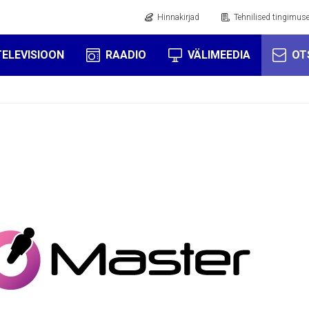
Hinnakirjad
Tehnilised tingimus
TELEVISIOON
RAADIO
VÄLIMEEDIA
OT