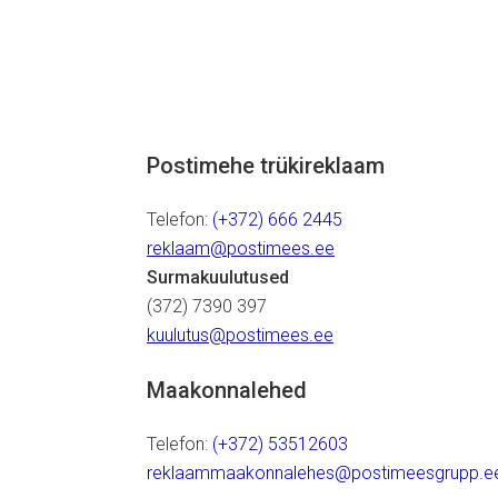
Postimehe trükireklaam
Telefon:
(+372) 666 2445
reklaam@postimees.ee
Surmakuulutused
(372) 7390 397
kuulutus@postimees.ee
Maakonnalehed
Telefon:
(+372) 53512603
reklaammaakonnalehes@postimeesgrupp.e