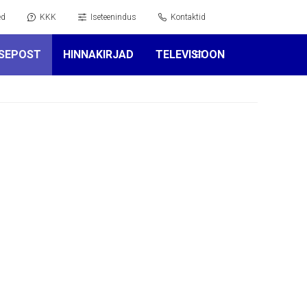
ed
KKK
Iseteenindus
Kontaktid
SEPOST
HINNAKIRJAD
TELEVISIOON
ET